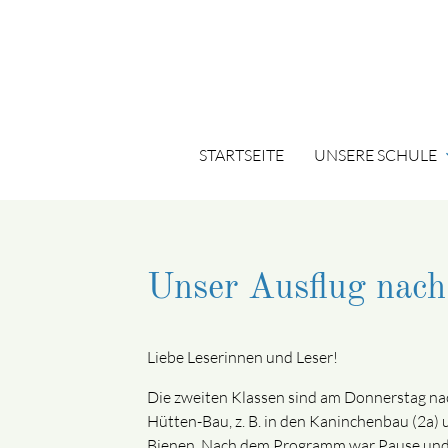
STARTSEITE
UNSERE SCHULE
expa
Suchbegriffe
Unser Ausflug nac
Liebe Leserinnen und Leser!
Die zweiten Klassen sind am Donnerstag nac
Hütten-Bau, z. B. in den Kaninchenbau (2a) 
Bienen. Nach dem Programm war Pause und di