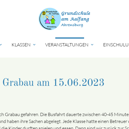
KLASSEN
VERANSTALTUNGEN
EINSCHULU
nd_more
expand_more
expand_more
h Grabau am 15.06.2023
h Grabau gefahren. Die Busfahrt dauerte zwischen 40-45 Minuten.
und haben ihre Sachen abgelegt. Jede Klasse hatte einen Betreuer
e Kinder durften spielen und essen. Dann sind wir zurück zur Sc