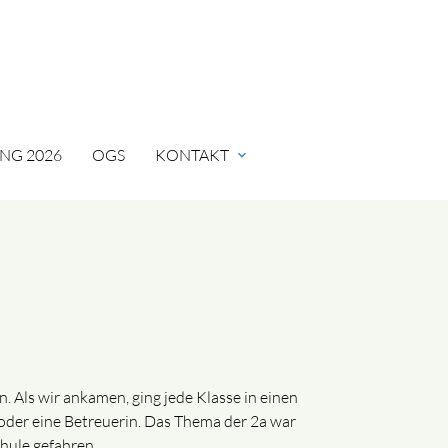
NG 2026
OGS
KONTAKT
expand_more
SUCHEN
 Als wir ankamen, ging jede Klasse in einen
 oder eine Betreuerin. Das Thema der 2a war
hule gefahren.