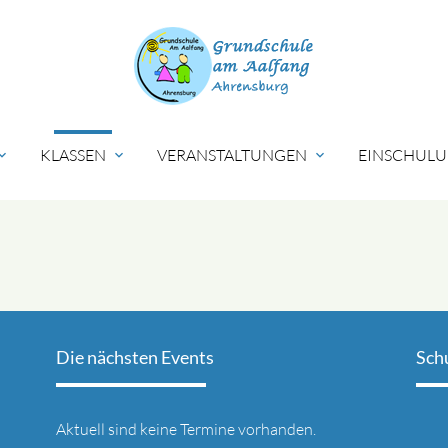
KLASSEN
VERANSTALTUNGEN
EINSCHULU
nd_more
expand_more
expand_more
Die nächsten Events
Sch
Aktuell sind keine Termine vorhanden.