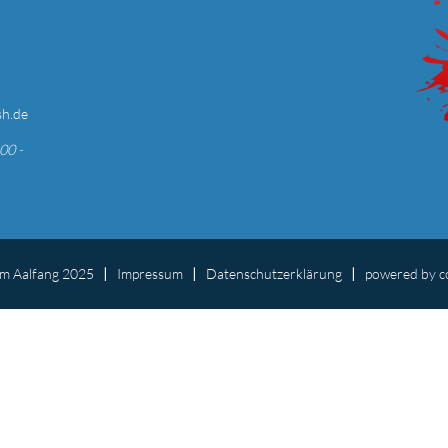
sh.de
00 -
m Aalfang 2025
Impressum
Datenschutzerklärung
powered by
c