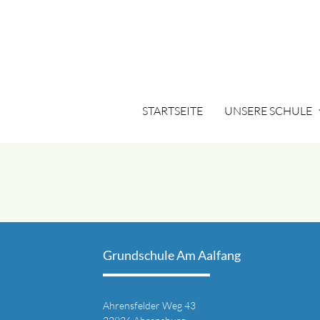
STARTSEITE
UNSERE SCHULE
expa
Suchbegriffe
Grundschule Am Aalfang
Ahrensfelder Weg 43