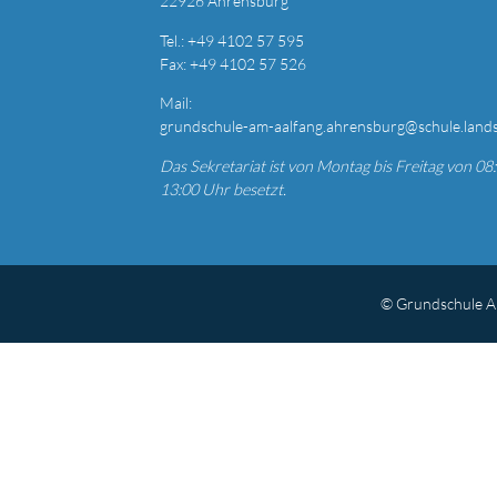
22926 Ahrensburg
T
el.: +49
4102 57 595
Fax: +49 4
102 57 526
Mail:
grundschule-am-aalfang.ahrensburg@schule.land
Das Sekretariat ist von Montag bis Freitag von 08:
13:00 Uhr besetzt.
© Grundschule A