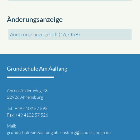
Änderungsanzeige
Änderungsanzeige.pdf
(16,7 KiB)
Grundschule Am Aalfang
Ahrensfelder Weg 43
22926 Ahrensburg
T
el.: +49
4102 57 595
Fax: +49 4
102 57 526
Mail:
grundschule-am-aalfang.ahrensburg@schule.landsh.de